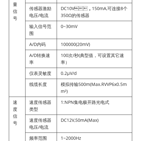
量
传感器激励
DC10V，150mA,可连接8个
信
电压/电流
350Ω的传感器
号
输入信号范
0~30mV
围
A/D内码
100000(20mV)
A/D转换速
100次/秒(典型值，可设置其它速
率
率）
仪表灵敏度
0.2μV/d
线缆长度
模拟传输500m(Max.RVVP6x0.5m
m²)
速
速度传感器
1:NPN集电极开路光电式
度
类型
信
速度传感器
DC12V,50mA(Max)
号
电压/电流
频率范围
1~2000Hz