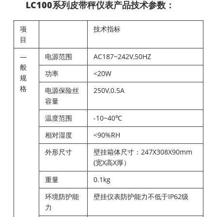
LC100系列皮带秤仪表产品技术参数：
项
技术指标
目
—
电源范围
AC187~242V,50HZ
般
功率
<20W
规
格
电源保险丝
250V,0.5A
容量
温度范围
-10~40℃
相对湿度
<90%RH
外形尺寸
壁挂箱体尺寸：247X308X90mm
(宽X高X厚）
重量
0.1kg
环境防护能
壁挂仪表防护能力不低于IP62级
力