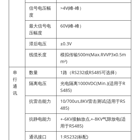
信号电压幅
>4V(峰-峰）
度
最大信号电
60V(峰-峰）
压幅度
滞后电压
±0.3V
线缆长度
模拟传输500m(Max.RVVP3x0.5m
m²)
串
数量
1路（RS232或RS485可选择）
行
隔离电压
光电隔离1000VDC(Min.)(适用于R
通
S485)
讯
抗雷击能力
10/700us,8KV雷击测试(适用于RS
485)
抗静电能力
+-6KV接触放点,+-8KV气隙放电(适
用于RS485)
通讯接口
1:RS232(标配)