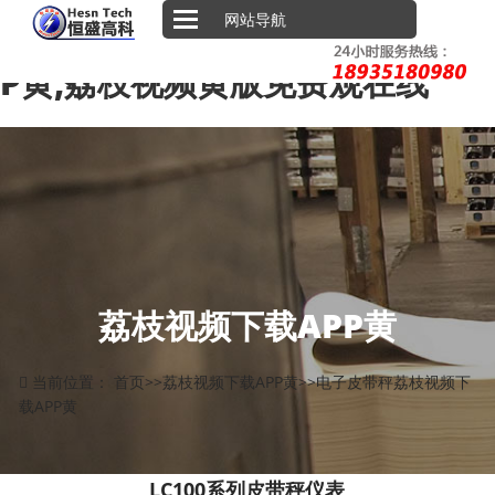
荔枝视频下载污,荔枝视频在线观
网站导航
看免费高清视频,荔枝视频下载AP
P黄,荔枝视频黄版免费观在线
荔枝视频下载APP黄
当前位置：
首页
>>
荔枝视频下载APP黄
>>
电子皮带秤荔枝视频下
载APP黄
LC100系列皮带秤仪表